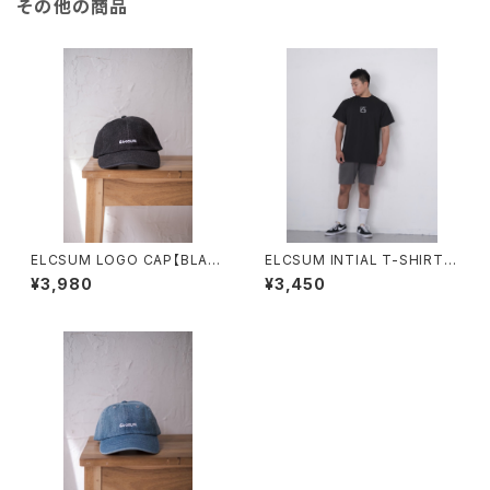
その他の商品
ELCSUM LOGO CAP【BLAC
ELCSUM INTIAL T-SHIRTS
K】
【BLACK】
¥3,980
¥3,450