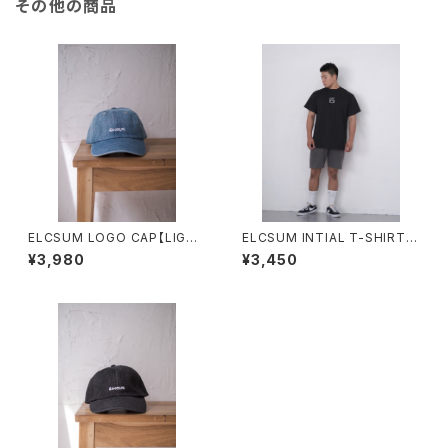
その他の商品
ELCSUM LOGO CAP【LIGHT
ELCSUM INTIAL T-SHIRTS
BLUE】
【BLACK】
¥3,980
¥3,450